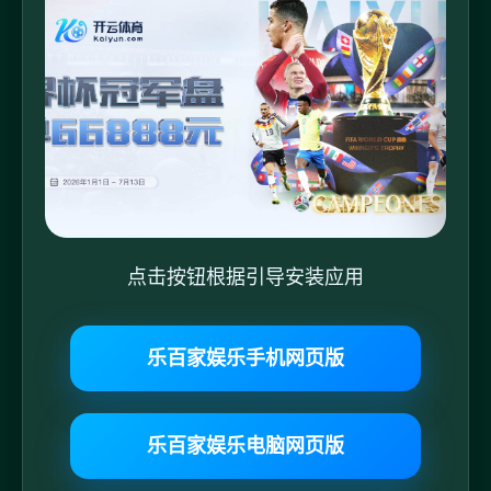
点击按钮根据引导安装应用
乐百家娱乐手机网页版
乐百家娱乐电脑网页版